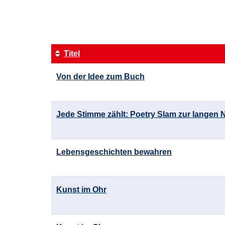
1
von
2
Titel
Kursübersicht.
Von der Idee zum Buch
Tabellenüberschriften
können
sortiert
werden.
Jede Stimme zählt: Poetry Slam zur langen 
Lebensgeschichten bewahren
Kunst im Ohr