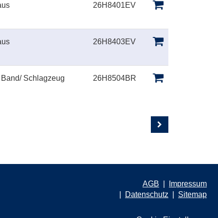
aus
26H8401EV
aus
26H8403EV
 Band/ Schlagzeug
26H8504BR
AGB
Impressum
Datenschutz
Sitemap