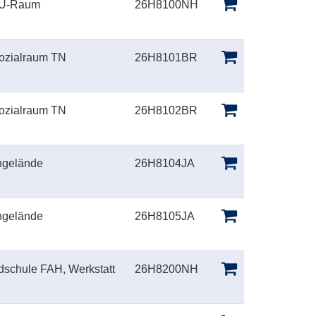
 U-Raum
26H8100NH
ozialraum TN
26H8101BR
ozialraum TN
26H8102BR
ngelände
26H8104JA
ngelände
26H8105JA
schule FAH, Werkstatt
26H8200NH