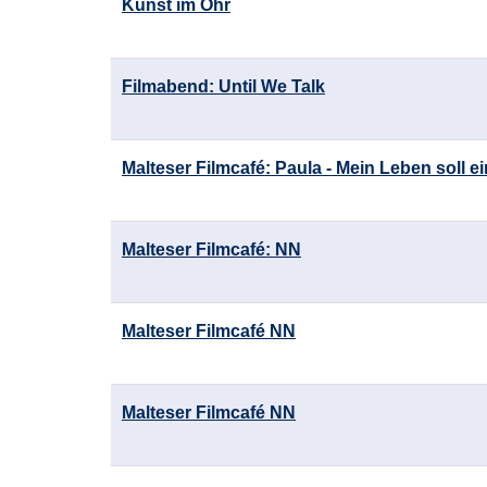
Kunst im Ohr
Filmabend: Until We Talk
Malteser Filmcafé: Paula - Mein Leben soll ei
Malteser Filmcafé: NN
Malteser Filmcafé NN
Malteser Filmcafé NN