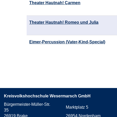
Theater Hautnah! Carmen
Theater Hautnah! Romeo und Julia
Eimer-Percussion (Vater-Kind-Special)
Seite
1
von
2
Kreisvolkshochschule Wesermarsch GmbH
Bürgermeister-Müller-Str.
Marktplatz 5
35
26919 Brake
26954 Nordenham