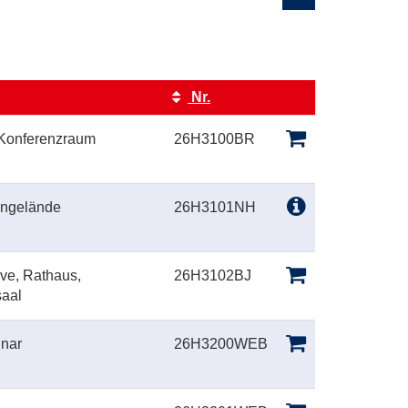
Nr.
Kursstatus
Konferenzraum
26H3100BR
ngelände
26H3101NH
ve, Rathaus,
26H3102BJ
aal
nar
26H3200WEB