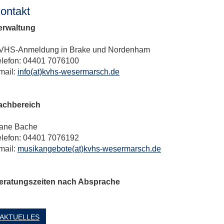
ontakt
erwaltung
VHS-Anmeldung in Brake und Nordenham
elefon: 04401 7076100
mail:
info(at)kvhs-wesermarsch.de
achbereich
ane Bache
elefon: 04401 7076192
mail:
musikangebote(at)kvhs-wesermarsch.de
eratungszeiten nach Absprache
AKTUELLES