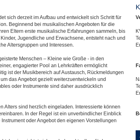
K
sich derzeit im Aufbau und entwickelt sich Schritt für
V
on. Beginnend bei musikalischen Angeboten für die
hren Eltern erste musikalische Erfahrungen sammeln, bis
K
 Kinder, Jugendliche und Erwachsene, entsteht nach und
T
che Altersgruppen und Interessen.
E
geisterte Menschen – Kleine wie Große - in den
er, engagierter Pool an Lehrkräften ermöglicht
F
itig ist der Musikbereich auf Austausch, Rückmeldungen
um das Angebot gezielt weiterzuentwickeln und
N
les oder Instrumente sind daher ausdrücklich
T
E
 Alters sind herzlich eingeladen. Interessierte können
inbaren. In der Regel ist ein unverbindlicher Einblick
B
b Instrument oder Angebot den eigenen Vorstellungen