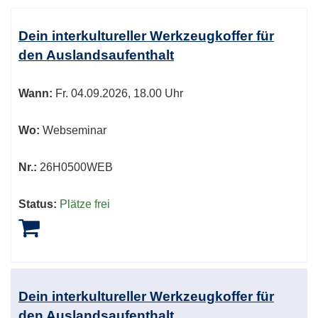
Kursübersicht.
Tabellenüberschriften
Dein interkultureller Werkzeugkoffer für
können
den Auslandsaufenthalt
sortiert
werden.
Wann:
Fr.
04.09.2026, 18.00 Uhr
Wo:
Webseminar
Nr.:
26H0500WEB
Status:
Plätze frei
Dein interkultureller Werkzeugkoffer für
den Auslandsaufenthalt