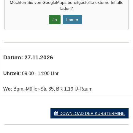
Möchten Sie von
GoogleMaps
bereitgestellte externe Inhalte
laden?
Ja
Immer
Google-
Maps
Karte
Termine
von
Datum:
27.11.2026
zum
in
diesen
neuem
Kurs
Uhrzeit:
09:00 - 14:00 Uhr
Fenster
öffnen
Wo:
Bgm.-Müller-Str. 35, BR 1.19 U-Raum
DOWNLOAD DER KURSTERMINE