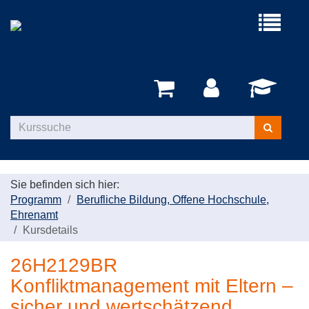
Menü
aufklappe
Kurse
suchen
Sie befinden sich hier:
Programm
Berufliche Bildung, Offene Hochschule,
Ehrenamt
Kursdetails
26H2129BR
Konfliktmanagement mit Eltern –
sicher und wertschätzend