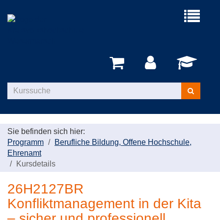
Menü
aufklappe
Kurse
suchen
Sie befinden sich hier:
Programm
Berufliche Bildung, Offene Hochschule,
Ehrenamt
Kursdetails
26H2127BR
Konfliktmanagement in der Kita
– sicher und professionell