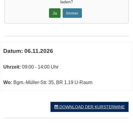
laden?
Ja
Immer
Google-
Maps
Karte
Termine
von
Datum:
06.11.2026
zum
in
diesen
neuem
Kurs
Uhrzeit:
09:00 - 14:00 Uhr
Fenster
öffnen
Wo:
Bgm.-Müller-Str. 35, BR 1.19 U-Raum
DOWNLOAD DER KURSTERMINE