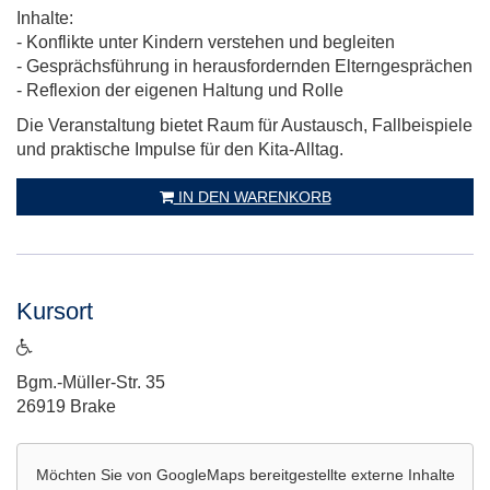
Inhalte:
- Konflikte unter Kindern verstehen und begleiten
- Gesprächsführung in herausfordernden Elterngesprächen
- Reflexion der eigenen Haltung und Rolle
Die Veranstaltung bietet Raum für Austausch, Fallbeispiele
und praktische Impulse für den Kita-Alltag.
IN DEN WARENKORB
Kursort
ist
barrierefrei
Adresse:
Bgm.-Müller-Str. 35
26919 Brake
Möchten Sie von
GoogleMaps
bereitgestellte externe Inhalte