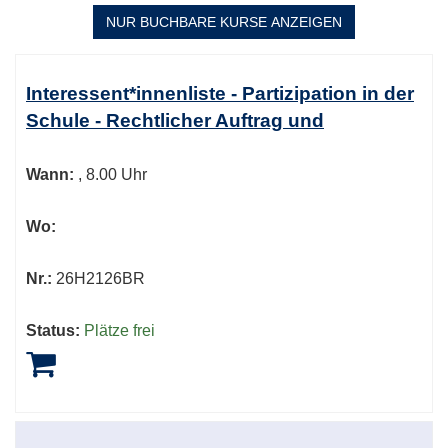
3
NUR BUCHBARE
KURSE ANZEIGEN
Kursübersicht.
Tabellenüberschriften
Interessent*innenliste - Partizipation in der
können
Schule - Rechtlicher Auftrag und
sortiert
werden.
Wann:
, 8.00 Uhr
Wo:
Nr.:
26H2126BR
Status:
Plätze frei