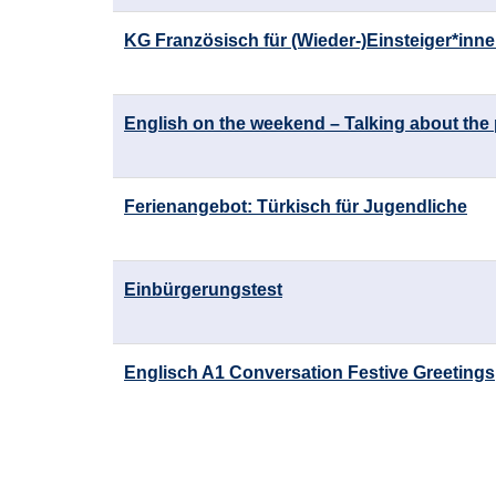
KG Französisch für (Wieder-)Einsteiger*inne
English on the weekend – Talking about the
Ferienangebot: Türkisch für Jugendliche
Einbürgerungstest
Englisch A1 Conversation Festive Greetings
Seite
1