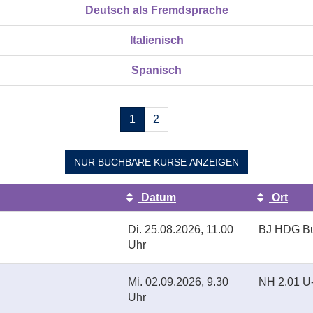
Deutsch als Fremdsprache
Italienisch
Spanisch
Seiten
1
2
blättern
NUR BUCHBARE
KURSE ANZEIGEN
Datum
Ort
Di.
25.08.2026, 11.00
BJ HDG Bu
Uhr
Mi.
02.09.2026, 9.30
NH 2.01 
Uhr