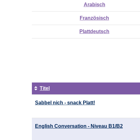
Arabisch
Französisch
Plattdeutsch
Seite
1
von
2
Titel
Kursübersicht.
Sabbel nich - snack Platt!
Tabellenüberschriften
können
sortiert
werden.
English Conversation - Niveau B1/B2