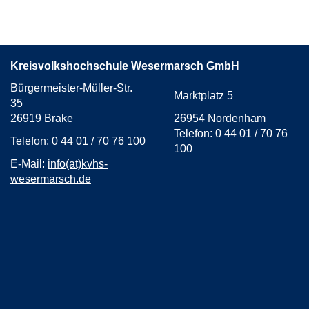
von
2
Kreisvolkshochschule Wesermarsch GmbH
Bürgermeister-Müller-Str.
Marktplatz 5
35
26919 Brake
26954 Nordenham
Telefon: 0 44 01 / 70 76
Telefon: 0 44 01 / 70 76 100
100
E-Mail:
info(at)kvhs-
wesermarsch.de