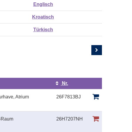
Englisch
Kroatisch
Türkisch
Nr.
Kursstatus
rhave, Atrium
26F7813BJ
U-Raum
26H7207NH