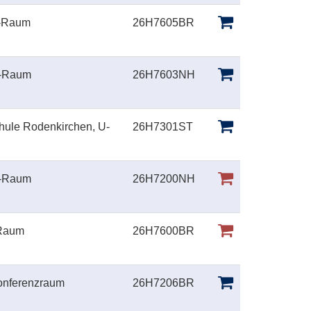
U-Raum
26H7605BR
U-Raum
26H7603NH
hule Rodenkirchen, U-
26H7301ST
U-Raum
26H7200NH
-Raum
26H7600BR
onferenzraum
26H7206BR