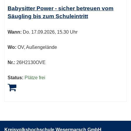
Tabellenüberschriften
Babysitter Power - sicher betreuen vom
können
Säugling bis zum Schuleintritt
sortiert
werden.
Wann:
Do.
17.09.2026, 15.30 Uhr
Wo:
OV, Außengelände
Nr.:
26H2130OVE
Status:
Plätze frei
Kreisvolkshochschule Wesermarsch GmbH