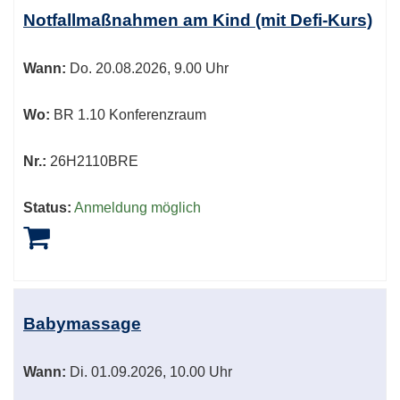
Tabellenüberschriften
Notfallmaßnahmen am Kind (mit Defi-Kurs)
können
sortiert
Wann:
Do.
20.08.2026, 9.00 Uhr
werden.
Wo:
BR 1.10 Konferenzraum
Nr.:
26H2110BRE
Status:
Anmeldung möglich
Babymassage
Wann:
Di.
01.09.2026, 10.00 Uhr