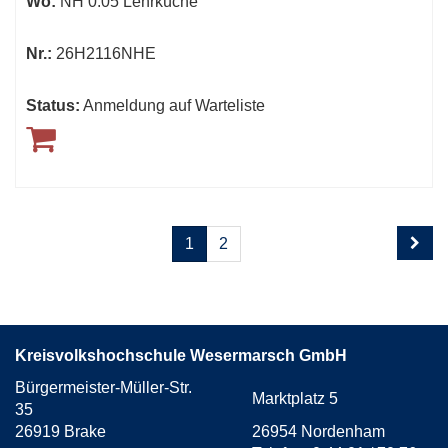
Wo:
NH 0.05 Lehrküche
Nr.:
26H2116NHE
Status:
Anmeldung auf Warteliste
Seite
Seiten
1
2
1
blättern
von
2
Kreisvolkshochschule Wesermarsch GmbH
Bürgermeister-Müller-Str.
Marktplatz 5
35
26919 Brake
26954 Nordenham