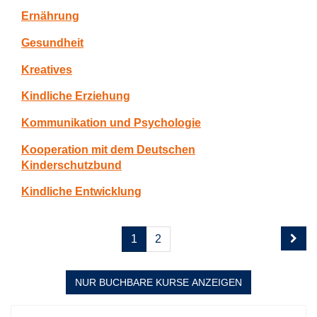
Ernährung
Gesundheit
Kreatives
Kindliche Erziehung
Kommunikation und Psychologie
Kooperation mit dem Deutschen
Kinderschutzbund
Kindliche Entwicklung
Seite
Seiten
1
2
1
blättern
von
2
NUR BUCHBARE
KURSE ANZEIGEN
Kursübersicht.