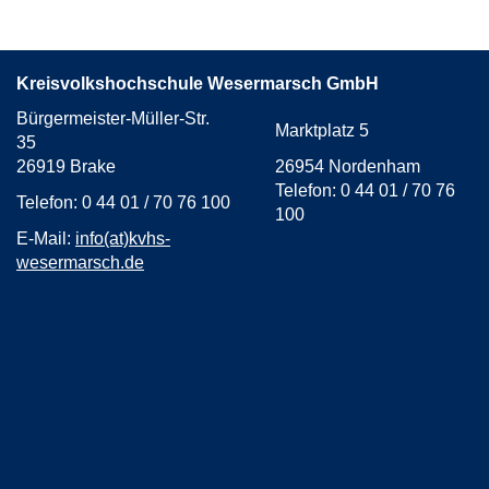
Kreisvolkshochschule Wesermarsch GmbH
Bürgermeister-Müller-Str.
Marktplatz 5
35
26919 Brake
26954 Nordenham
Telefon: 0 44 01 / 70 76
Telefon: 0 44 01 / 70 76 100
100
E-Mail:
info(at)kvhs-
wesermarsch.de